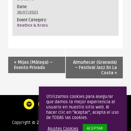
Date:
18/07/2021
Event Category:
Beatbox & Brass
«
Mijas (Málaga) –
Almuñecar (Granada)
Evento Privado
– Festival Jazz En La
Costa
»
Utilizamos cookies para asegurar
que damos la mejor experiencia al
usuario en nuestro sitio web. Al
hacer clic en "Aceptar", acepta el uso
de TODAS las cookies.
Copyright © 2020 Gata Brass Band | Todos los derechos
ACEPTAR
Ajustes Cookies
reservados