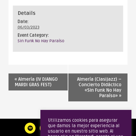
Details
Date:
06/03/2023
Event Category:
Sin Funk No Hay Paraíso
«
Almería (IV DJANGO
Almería (Clasijazz) –
MARDI GRAS FEST)
Concierto Didáctico
«Sin Funk No Hay
Paraíso»
»
Utilizamos cookies para asegurar
que damos la mejor experiencia al
usuario en nuestro sitio web. Al