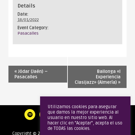
Details
Date:
18/01/2022
Event Category:
Pasacalles
«
Jódar (Jaén) –
Bailonga «I
Pasacalles
Experiencia
Clasijazz» (Almería)
»
Utilizamos cookies para asegurar
que damos la mejor experiencia al
usuario en nuestro sitio web. Al
hacer clic en "Aceptar", acepta el uso
de TODAS las cookies.
Copyright © 2020 Gata Brass Band | Todos los derechos