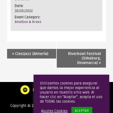
Date:
18/06/2022
Event Category:
Beatbox & Brass
«
Clasijazz (Almería)
Riverboat Festival
(Silkeborg,
Dinamarca)
»
Utilizamos cookies para asegurar
que damos la mejor experiencia al
usuario en nuestro sitio web. Al
hacer clic en "Aceptar", acepta el uso
de TODAS las cookies.
Copyright © 2020 Gata Brass Band | Todos los derechos
ACEPTAR
Ajustes Cookies
reservados