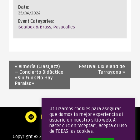
Date:
25/04/2024
Event Categories:
Beatbox & Brass
,
Pasacalles
«
Almería (Clasijazz)
Festival Dixieland de
– Concierto Didáctico
Tarragona
»
«Sin Funk No Hay
Paraíso»
Utilizamos cookies para asegurar
que damos la mejor experiencia al
usuario en nuestro sitio web. Al
hacer clic en "Aceptar", acepta el uso
de TODAS las cookies.
Copyright © 2020 Gata Brass Band | Todos los derechos