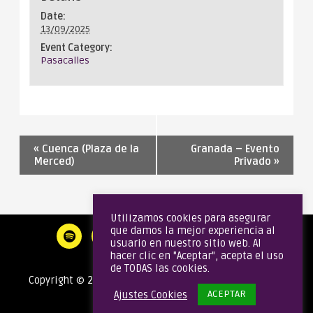
Date:
13/09/2025
Event Category:
Pasacalles
«
Cuenca (Plaza de la
Granada – Evento
Merced)
Privado
»
Utilizamos cookies para asegurar
que damos la mejor experiencia al
usuario en nuestro sitio web. Al
hacer clic en "Aceptar", acepta el uso
de TODAS las cookies.
Copyright © 2020 Gata Brass Band | Todos los derechos
ACEPTAR
Ajustes Cookies
reservados