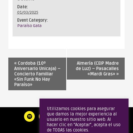
Date:
01/03/2025
Event Category:
Paraíso Gata
«
Cordoba (10º
Almería (CEIP Madre
Aniversario Unicaja) –
de Luz) – Pasacalles
Concierto Familiar
«Mardi Gras»
»
«Sin Funk No Hay
Paraíso»
Utilizamos cookies para asegurar
que damos la mejor experiencia al
usuario en nuestro sitio web. Al
hacer clic en "Aceptar", acepta el uso
de TODAS las cookies.