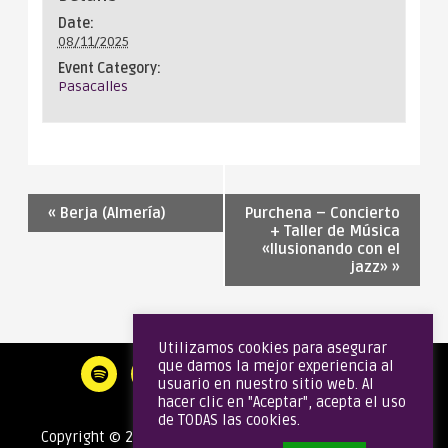
Date:
08/11/2025
Event Category:
Pasacalles
«
Berja (Almería)
Purchena – Concierto
+ Taller de Música
«Ilusionando con el
jazz»
»
Utilizamos cookies para asegurar
que damos la mejor experiencia al
usuario en nuestro sitio web. Al
hacer clic en "Aceptar", acepta el uso
de TODAS las cookies.
Copyright © 2020 Gata Brass Band | Todos los derechos