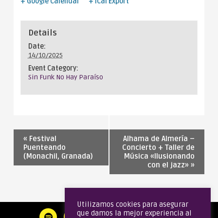
+ Google Calendar
+ iCal Export
Details
Date:
14/10/2025
Event Category:
Sin Funk No Hay Paraíso
«
Festival
Alhama de Almería –
Puenteando
Concierto + Taller de
(Monachil, Granada)
Música «Ilusionando
con el jazz»
»
Utilizamos cookies para asegurar
que damos la mejor experiencia al