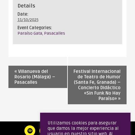
Details
Date:
11/10/2025
Event Categories:
Paraíso Gata
,
Pasacalles
«
Villanueva del
Festival Internacional
Rosario (Málaga) –
de Teatro de Humor
Pasacalles
(Santa Fe, Granada) –
Concierto Didáctico
«Sin Funk No Hay
Paraíso»
»
Utilizamos cookies para asegurar
que damos la mejor experiencia al
usuario en nuestro sitio web. Al